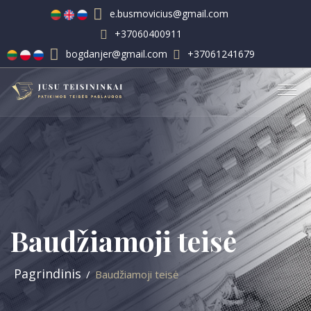
e.busmovicius@gmail.com
+37060400911
bogdanjer@gmail.com
+37061241679
Baudžiamoji teisė
Pagrindinis
Baudžiamoji teisė