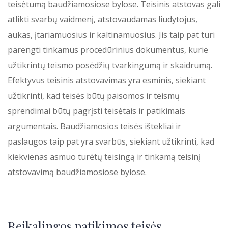
teisėtumą baudžiamosiose bylose. Teisinis atstovas gali
atlikti svarbų vaidmenį, atstovaudamas liudytojus,
aukas, įtariamuosius ir kaltinamuosius. Jis taip pat turi
parengti tinkamus procedūrinius dokumentus, kurie
užtikrintų teismo posėdžių tvarkingumą ir skaidrumą.
Efektyvus teisinis atstovavimas yra esminis, siekiant
užtikrinti, kad teisės būtų paisomos ir teismų
sprendimai būtų pagrįsti teisėtais ir patikimais
argumentais. Baudžiamosios teisės ištekliai ir
paslaugos taip pat yra svarbūs, siekiant užtikrinti, kad
kiekvienas asmuo turėtų teisingą ir tinkamą teisinį
atstovavimą baudžiamosiose bylose.
Reikalingos patikimos teisės