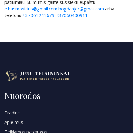
patikimiau. Su mumis galite susisiekti el.paštu
e.busmovicius@gmail.com
bogdanjer@gmail.com
arba
telefonu
+37061241679
+37060400911
Nuorodos
Pradinis
Apie mus
Teikiamos paslaugos