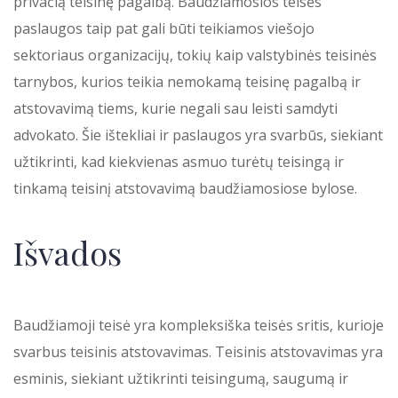
privačią teisinę pagalbą. Baudžiamosios teisės
paslaugos taip pat gali būti teikiamos viešojo
sektoriaus organizacijų, tokių kaip valstybinės teisinės
tarnybos, kurios teikia nemokamą teisinę pagalbą ir
atstovavimą tiems, kurie negali sau leisti samdyti
advokato. Šie ištekliai ir paslaugos yra svarbūs, siekiant
užtikrinti, kad kiekvienas asmuo turėtų teisingą ir
tinkamą teisinį atstovavimą baudžiamosiose bylose.
Išvados
Baudžiamoji teisė yra kompleksiška teisės sritis, kurioje
svarbus teisinis atstovavimas. Teisinis atstovavimas yra
esminis, siekiant užtikrinti teisingumą, saugumą ir