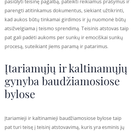
pasiūlyti teisinę pagalbą, pateikti reikiamus prašymus ir
parengti atitinkamus dokumentus, siekiant užtikrinti,
kad aukos būtų tinkamai girdimos ir jų nuomonė būtų
atsižvelgiama į teismo sprendimą. Teisinis atstovas taip
pat gali padėti aukoms per sunkų ir emociškai sunkų
procesą, suteikiant jiems paramą ir patarimus.
Įtariamųjų ir kaltinamųjų
gynyba baudžiamosiose
bylose
Įtariamieji ir kaltinamieji baudžiamosiose bylose taip
pat turi teisę į teisinį atstovavimą, kuris yra esminis jų