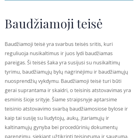
Baudžiamoji teisė
Baudžiamoji teisė yra svarbus teisės sritis, kuri
reguliuoja nusikaltimus ir juos lydi baudžiamas
pareigas. Ši teisės šaka yra susijusi su nusikaltimų
tyrimu, baudžiamųjų bylų nagrinėjimu ir baudžiamųjų
nuosprendžių vykdymu. Baudžiamoji teisė turi būti
gerai suprantama ir skaidri, o teisinis atstovavimas yra
esminis šioje srityje. Šiame straipsnyje aptarsime
teisinio atstovavimo svarbą baudžiamosiose bylose ir
kaip tai susiję su liudytojų, aukų, įtariamųjų ir
kaltinamųjų gynyba bei procedūrinių dokumentų
parengimu, siekiant užtikrinti teisingumą ir saugumą.